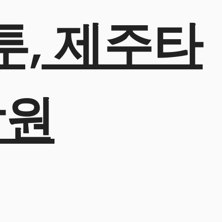
투, 제주타
학원