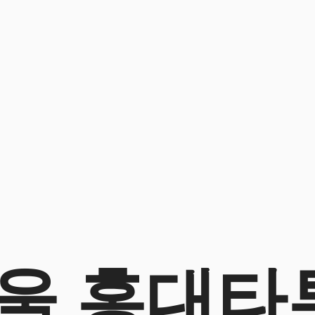
울 홍대타