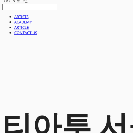
LOG IN
로그인
ARTISTS
ACADEMY
ARTICLE
CONTACT US
티아투 서