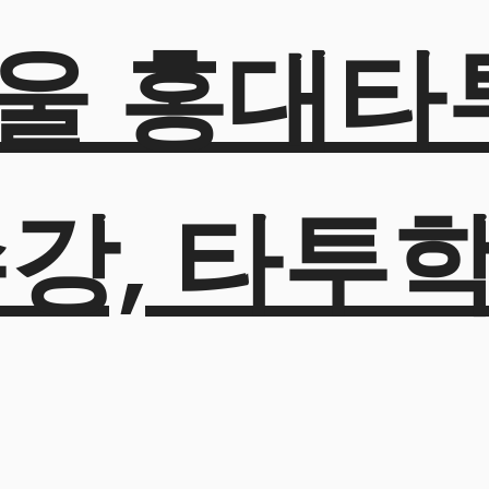
울 홍대타
수강, 타투